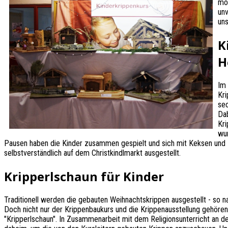
möc
unv
uns
K
H
Im
Kri
sec
Dab
Kri
wur
Pausen haben die Kinder zusammen gespielt und sich mit Keksen und
selbstverständlich auf dem Christkindlmarkt ausgestellt.
Kripperlschaun für Kinder
Traditionell werden die gebauten Weihnachtskrippen ausgestellt - so n
Doch nicht nur der Krippenbaukurs und die Krippenausstellung gehöre
"Kripperlschaun". In Zusammenarbeit mit dem Religionsunterricht an 