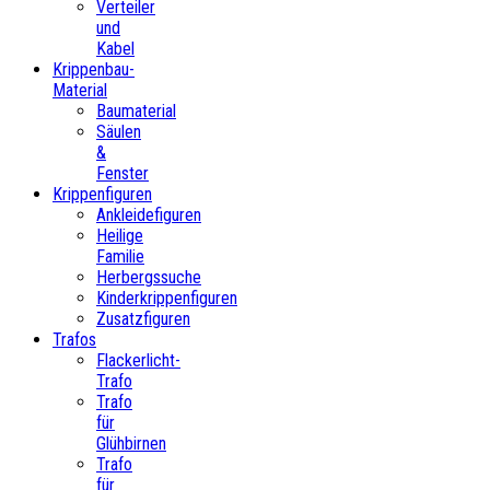
Verteiler
und
Kabel
Krippenbau-
Material
Baumaterial
Säulen
&
Fenster
Krippenfiguren
Ankleidefiguren
Heilige
Familie
Herbergssuche
Kinderkrippenfiguren
Zusatzfiguren
Trafos
Flackerlicht-
Trafo
Trafo
für
Glühbirnen
Trafo
für