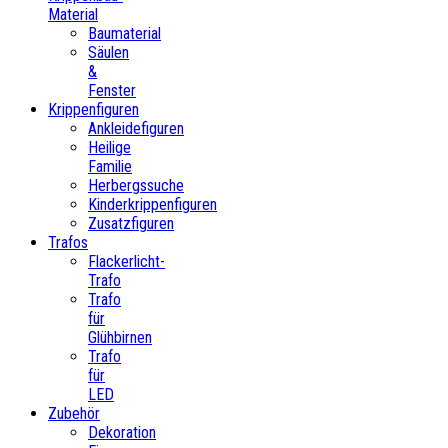
Material
Baumaterial
Säulen
&
Fenster
Krippenfiguren
Ankleidefiguren
Heilige
Familie
Herbergssuche
Kinderkrippenfiguren
Zusatzfiguren
Trafos
Flackerlicht-
Trafo
Trafo
für
Glühbirnen
Trafo
für
LED
Zubehör
Dekoration