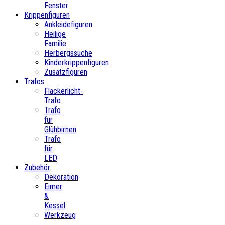
Fenster
Krippenfiguren
Ankleidefiguren
Heilige
Familie
Herbergssuche
Kinderkrippenfiguren
Zusatzfiguren
Trafos
Flackerlicht-
Trafo
Trafo
für
Glühbirnen
Trafo
für
LED
Zubehör
Dekoration
Eimer
&
Kessel
Werkzeug