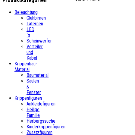
Produktkategorien
Beleuchtung
Glühbirnen
Laternen
LED
´s
Scheinwerfer
Verteiler
und
Kabel
Krippenbau-
Material
Baumaterial
Säulen
&
Fenster
Krippenfiguren
Ankleidefiguren
Heilige
Familie
Herbergssuche
Kinderkrippenfiguren
Zusatzfiguren