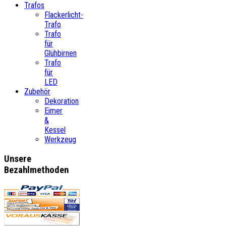
Trafos
Flackerlicht-
Trafo
Trafo
für
Glühbirnen
Trafo
für
LED
Zubehör
Dekoration
Eimer
&
Kessel
Werkzeug
Unsere
Bezahlmethoden