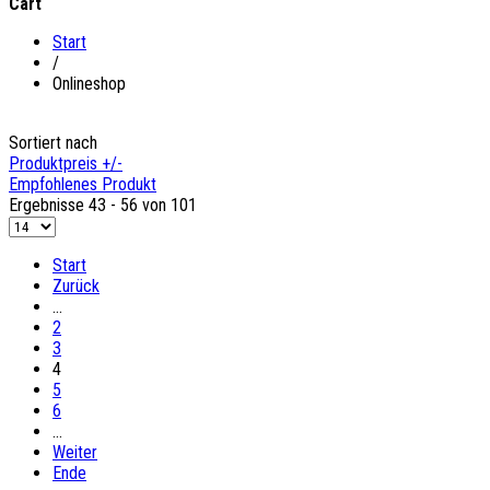
Cart
Start
/
Onlineshop
Sortiert nach
Produktpreis +/-
Empfohlenes Produkt
Ergebnisse 43 - 56 von 101
Start
Zurück
…
2
3
4
5
6
…
Weiter
Ende