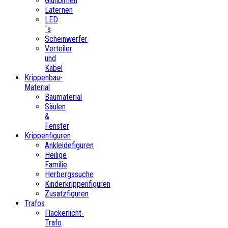
Glühbirnen
Laternen
LED
´s
Scheinwerfer
Verteiler
und
Kabel
Krippenbau-
Material
Baumaterial
Säulen
&
Fenster
Krippenfiguren
Ankleidefiguren
Heilige
Familie
Herbergssuche
Kinderkrippenfiguren
Zusatzfiguren
Trafos
Flackerlicht-
Trafo