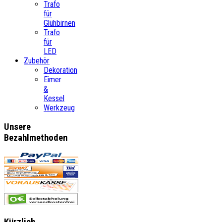
Trafo
für
Glühbirnen
Trafo
für
LED
Zubehör
Dekoration
Eimer
&
Kessel
Werkzeug
Unsere
Bezahlmethoden
Kürzlich