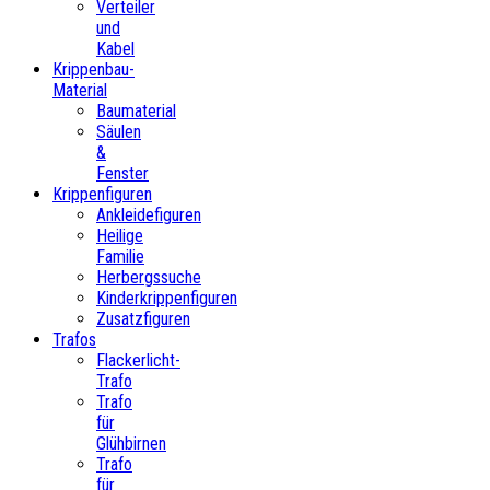
Verteiler
und
Kabel
Krippenbau-
Material
Baumaterial
Säulen
&
Fenster
Krippenfiguren
Ankleidefiguren
Heilige
Familie
Herbergssuche
Kinderkrippenfiguren
Zusatzfiguren
Trafos
Flackerlicht-
Trafo
Trafo
für
Glühbirnen
Trafo
für