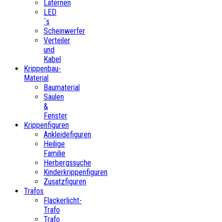
Laternen
LED
´s
Scheinwerfer
Verteiler
und
Kabel
Krippenbau-
Material
Baumaterial
Säulen
&
Fenster
Krippenfiguren
Ankleidefiguren
Heilige
Familie
Herbergssuche
Kinderkrippenfiguren
Zusatzfiguren
Trafos
Flackerlicht-
Trafo
Trafo