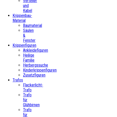
Verteiler
und
Kabel
Krippenbau-
Material
Baumaterial
Säulen
&
Fenster
Krippenfiguren
Ankleidefiguren
Heilige
Familie
Herbergssuche
Kinderkrippenfiguren
Zusatzfiguren
Trafos
Flackerlicht-
Trafo
Trafo
für
Glühbirnen
Trafo
für