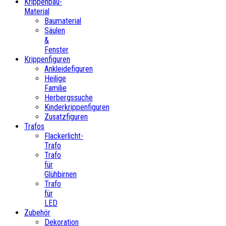
Krippenbau-
Material
Baumaterial
Säulen
&
Fenster
Krippenfiguren
Ankleidefiguren
Heilige
Familie
Herbergssuche
Kinderkrippenfiguren
Zusatzfiguren
Trafos
Flackerlicht-
Trafo
Trafo
für
Glühbirnen
Trafo
für
LED
Zubehör
Dekoration